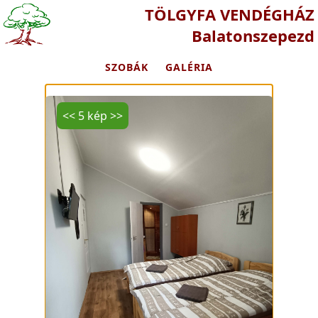
TÖLGYFA VENDÉGHÁZ
Balatonszepezd
SZOBÁK
GALÉRIA
<<
5 kép
>>