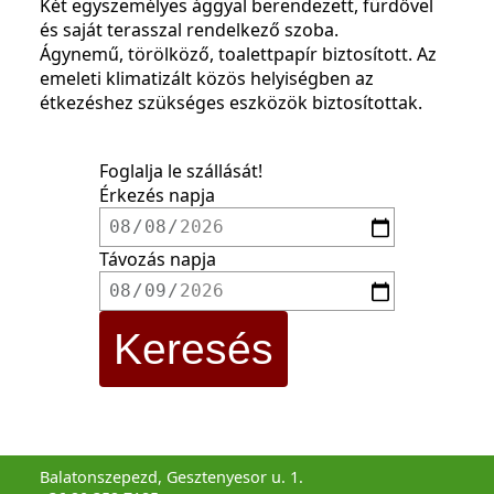
Két egyszemélyes ággyal berendezett, fürdővel
és saját terasszal rendelkező szoba.
Ágynemű, törölköző, toalettpapír biztosított. Az
emeleti klimatizált közös helyiségben az
étkezéshez szükséges eszközök biztosítottak.
Foglalja le szállását!
Érkezés napja
Távozás napja
Balatonszepezd, Gesztenyesor u. 1.