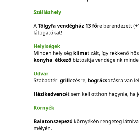
Szálláshely
A
Tölgyfa vendégház 13 fő
re berendezett (+
látogatókat!
Helyiségek
Minden helyiség
klima
tizált, így rekkenő hő
konyha
,
étkező
biztosítja vendégeink minde
Udvar
Szabadtéri
grill
ezésre,
bogrács
ozásra van le
Házikedvenc
ét sem kell otthon hagynia, ha j
Környék
Balatonszepezd
környékén rengeteg látnival
mélyén.