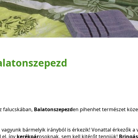
alatonszepezd
z falucskában,
Balatonszepezd
en pihenhet természet közel
agyunk bármelyik irányból is érkezik! Vonattal érkezők a 
el, így
kerékpár
osoknak, sem kell kitérőt tenniük!
Bringás