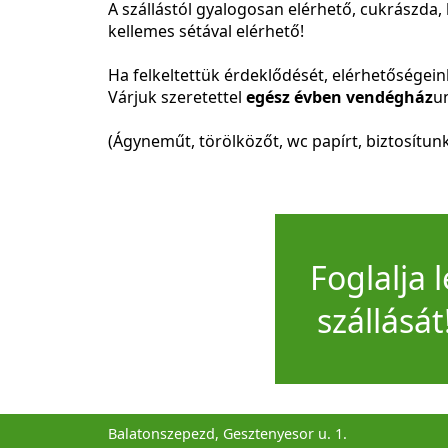
A szállástól gyalogosan elérhető, cukrászda, 
kellemes sétával elérhető!
Ha felkeltettük érdeklődését, elérhetőségein
Várjuk szeretettel
egész évben vendégház
u
(Ágyneműt, törölközőt, wc papírt, biztosítunk
Foglalja l
szállását
Balatonszepezd, Gesztenyesor u. 1.