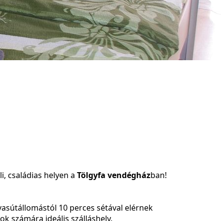
i, családias helyen a
Tölgyfa vendégház
ban!
vasútállomástól 10 perces sétával elérnek
ok számára ideális szálláshely.