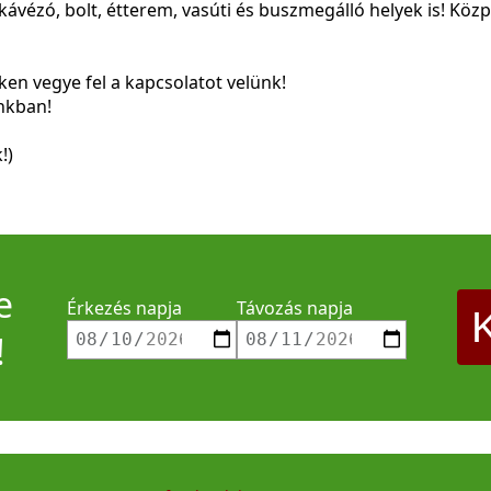
kávézó, bolt, étterem, vasúti és buszmegálló helyek is! Köz
ken vegye fel a kapcsolatot velünk!
nkban!
!)
e
Érkezés napja
Távozás napja
!