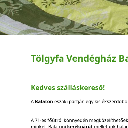
Tölgyfa Vendégház B
Kedves szálláskereső!
A
Balaton
északi partján egy kis ékszerdobo
A 71-es főútról könnyedén megközelíthetőek v
minket. Balatoni
kerékpárút
melletünk halad 