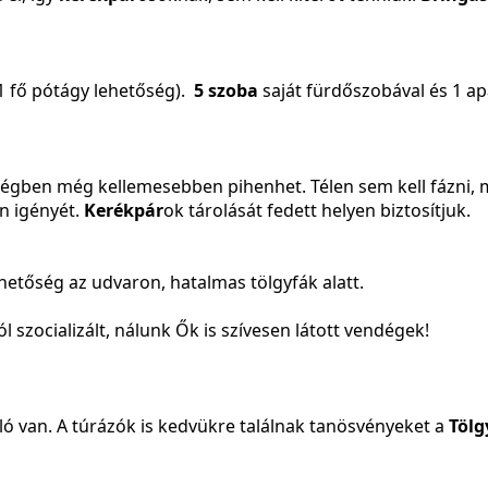
1 fő pótágy lehetőség).
5 szoba
saját fürdőszobával és 1 a
ségben még kellemesebben pihenhet. Télen sem kell fázni, mer
n igényét.
Kerékpár
ok tárolását fedett helyen biztosítjuk.
hetőség az udvaron, hatalmas tölgyfák alatt.
ól szocializált, nálunk Ők is szívesen látott vendégek!
ó van. A túrázók is kedvükre találnak tanösvényeket a
Tölg