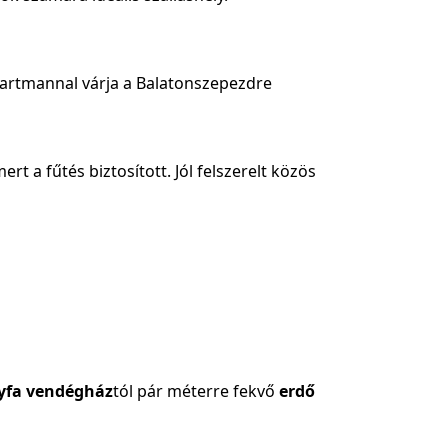
partmannal várja a Balatonszepezdre
t a fűtés biztosított. Jól felszerelt közös
yfa vendégház
tól pár méterre fekvő
erdő