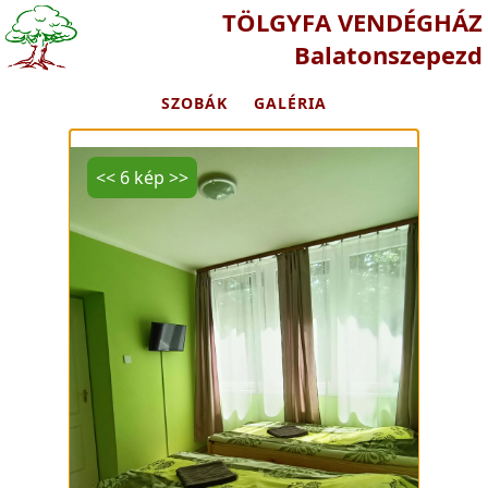
TÖLGYFA VENDÉGHÁZ
Balatonszepezd
SZOBÁK
GALÉRIA
<<
6 kép
>>