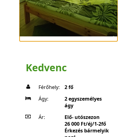
Kedvenc
Férőhely:
2 fő
Ágy:
2 egyszemélyes
ágy
Ár:
Elő- utószezon
26 000 Ft/éj/1-2fő
Érkezés bármelyik