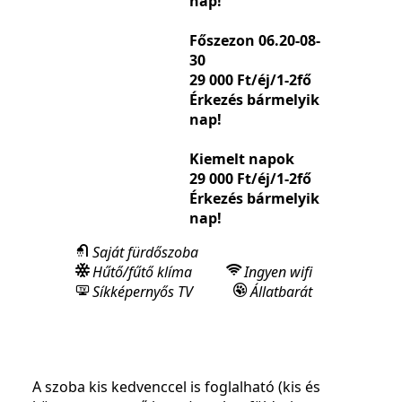
nap!
Főszezon 06.20-08-
30
29 000 Ft/éj/1-2fő
Érkezés bármelyik
nap!
Kiemelt napok
29 000 Ft/éj/1-2fő
Érkezés bármelyik
nap!
Saját fürdőszoba
Hűtő/fűtő klíma
Ingyen wifi
Síkképernyős TV
Állatbarát
A szoba kis kedvenccel is foglalható (kis és